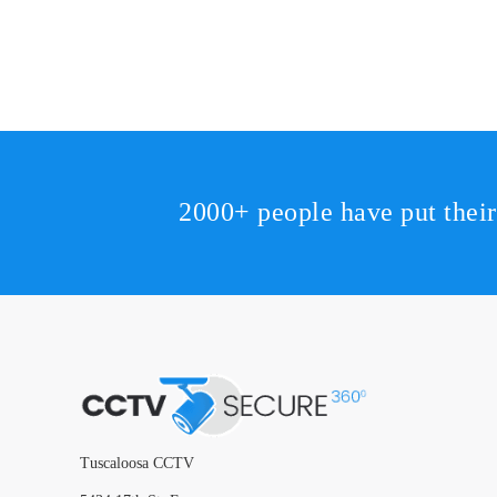
2000+ people have put thei
Tuscaloosa CCTV