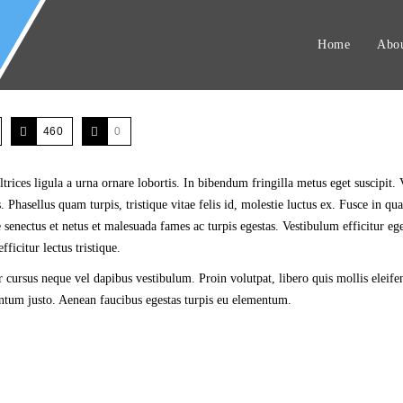
Home
Abou
460
0
ltrices ligula a urna ornare lobortis. In bibendum fringilla metus eget suscipit
Phasellus quam turpis, tristique vitae felis id, molestie luctus ex. Fusce in qu
 senectus et netus et malesuada fames ac turpis egestas. Vestibulum efficitur ege
fficitur lectus tristique.
ger cursus neque vel dapibus vestibulum. Proin volutpat, libero quis mollis eleif
entum justo. Aenean faucibus egestas turpis eu elementum.