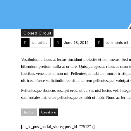
Closed Circuit
wbradley
June 18, 2015
comments off
Vestibulum a lacus at lectus tincidunt molestie et non metus. Sed u
bibendum pretium nulla at ornare. Quisque egestas rhoncus mauris. 
faucibus venenatis ut non mi. Pellentesque habitant morbi tristique
ultrices. Fusce sollicitudin leo sit amet sem pellentesque, volutpat e
Pellentesque rhoncus suscipit eros, ut cursus nisl luctus vel. Inte
sem sodales mi, vitae pellentesque ex nibh ut nibh. Nunc ac ferm
Creative
Tag List
[dt_sc_post_social_shareg post_id="7512" /]