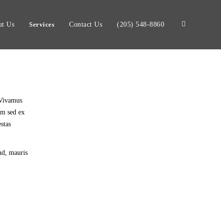
t Us
Services
Contact Us
(205) 548-8860
. Vivamus
am sed ex
stas
end, mauris